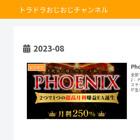
トラドラおじおじチャンネル
2023-08
P
ビジネス
全部
2：
ステ
が生