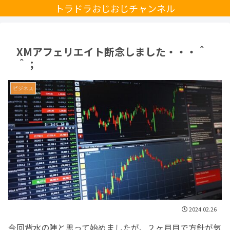
トラドラおじおじチャンネル
XMアフェリエイト断念しました・・・＾
＾；
ビジネス
2024.02.26
今回背水の陣と思って始めましたが、２ヶ月目で方針が気