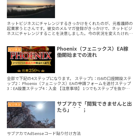
ネットビジネスにチャレンジするきっかけをくれたのが、元看護師の
起業家うとさんです。彼女のメルマガ登録がきっかけで、ネットビジ
ネスにチャレンジすることを決意しました。今の状況を変えたけれ
ば、同じ事をしていては駄目だと力説してます。 この言葉に...
Phoenix（フェニックス）EA稼
ビジネス
働開始までの流れ
全部で下記の4ステップになります。 ステップ1：IS6の口座開設ステ
ップ2： Phoenix（フェニックス）EAの申請フォームを送付ステップ
3：EA設置ステップ4：入金 【注意事項】 1つでもステップを抜かし
たり、作業にミスが生じると紐付け...
サブアカで「閲覧できませんと出
ビジネス
たら」＾＾；
サブアカでAdSenseコード貼り付け方法